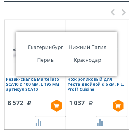
Екатеринбург
Нижний Тагил
Пермь
Краснодар
Резак-скалка Martellato
Нож роликовый для
В
SCA10 D 100 мм, L 195 мм
теста двойной d 6 см, P.L.
M
артикул SCA10
Proff Cuisine
B
T
8 572
1 037
СРАВНИТЬ
СРАВНИТЬ