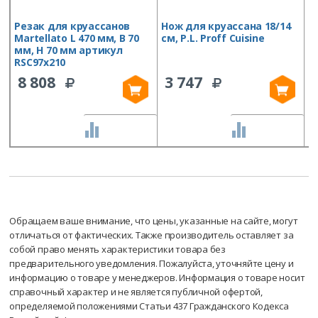
Резак для круассанов
Нож для круассана 18/14
Р
Martellato L 470 мм, B 70
см, P.L. Proff Cuisine
R
мм, H 70 мм артикул
R
RSC97x210
8 808
3 747
СРАВНИТЬ
СРАВНИТЬ
Обращаем ваше внимание, что цены, указанные на сайте, могут
отличаться от фактических. Также производитель оставляет за
собой право менять характеристики товара без
предварительного уведомления. Пожалуйста, уточняйте цену и
информацию о товаре у менеджеров. Информация о товаре носит
справочный характер и не является публичной офертой,
определяемой положениями Статьи 437 Гражданского Кодекса