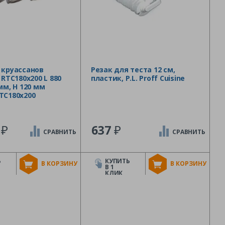
 круассанов
Резак для теста 12 см,
 RTC180x200 L 880
пластик, P.L. Proff Cuisine
мм, H 120 мм
TC180x200
₽
₽
7
637
СРАВНИТЬ
СРАВНИТЬ
Ь
КУПИТЬ
В КОРЗИНУ
В КОРЗИНУ
В 1
КЛИК