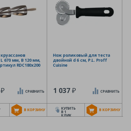
 круассанов
Нож роликовый для теста
 L 670 мм, B 120 мм,
двойной d 6 см, P.L. Proff
артикул RDC180x200
Cuisine
₽
₽
1
1 037
СРАВНИТЬ
СРАВНИТЬ
Ь
КУПИТЬ
В КОРЗИНУ
В КОРЗИНУ
В 1
КЛИК