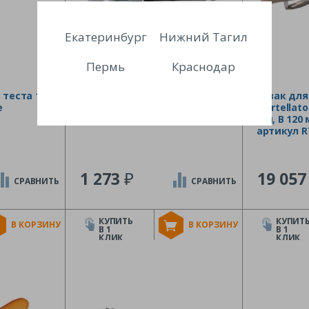
Екатеринбург
Нижний Тагил
Пермь
Краснодар
 теста 12
Нож роликовый для теста d
Резак для
e
10 см, P.L. — Proff Chef Line
Martellato
мм, B 120 
артикул R
₽
1 273
19 05
СРАВНИТЬ
СРАВНИТЬ
КУПИТЬ
КУПИТ
В КОРЗИНУ
В КОРЗИНУ
В 1
В 1
КЛИК
КЛИК