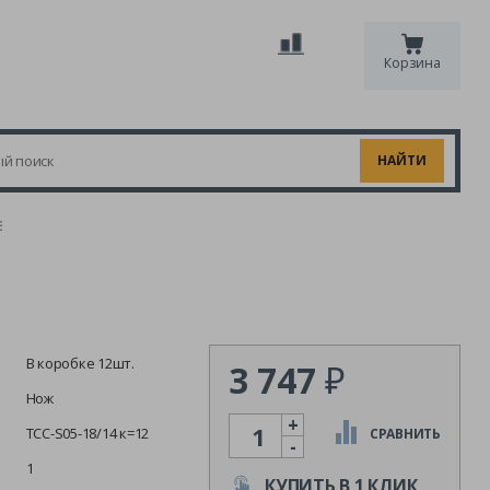
Корзина
E
В коробке 12шт.
3 747
₽
Нож
+
Количество
TCC-S05-18/14 к=12
СРАВНИТЬ
-
1
КУПИТЬ В 1 КЛИК