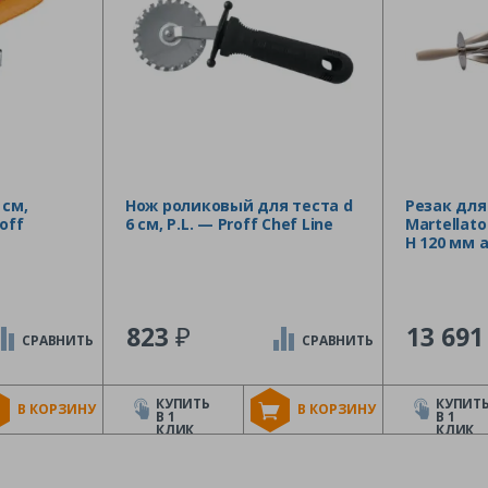
 см,
Нож роликовый для теста d
Резак для
off
6 см, P.L. — Proff Chef Line
Martellato
H 120 мм 
₽
823
13 69
СРАВНИТЬ
СРАВНИТЬ
КУПИТЬ
КУПИТ
В КОРЗИНУ
В КОРЗИНУ
В 1
В 1
КЛИК
КЛИК