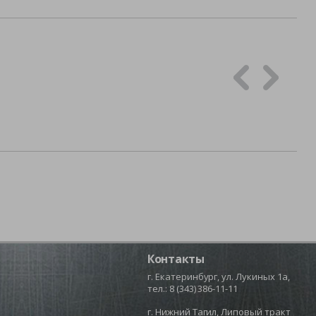
Контакты
г. Екатеринбург, ул. Лукиных 1а,
тел.:
8 (343) 386-11-11
г. Нижний Тагил, Липовый тракт