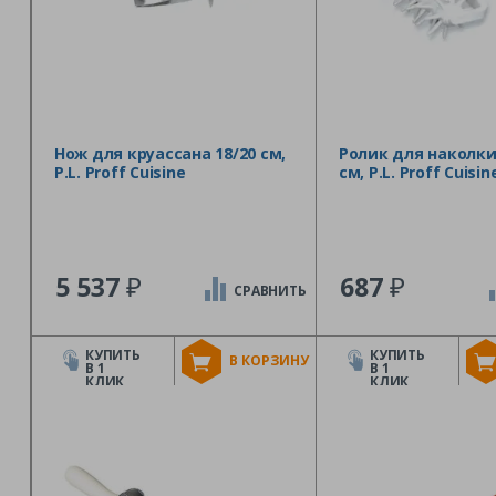
Нож для круассана 18/20 см,
Ролик для наколки
P.L. Proff Cuisine
см, P.L. Proff Cuisin
₽
₽
5 537
687
СРАВНИТЬ
КУПИТЬ
КУПИТЬ
В КОРЗИНУ
В 1
В 1
КЛИК
КЛИК