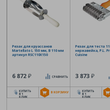
Резак для круассанов
Резак для теста 11
Martellato L 150 мм, B 110 мм
нержавейка, P.L. Pr
артикул RSC110X150
Cuisine
₽
₽
6 872
3 873
СРАВНИТЬ
КУПИТЬ
КУПИТЬ
В КОРЗИНУ
В 1
В 1
КЛИК
КЛИК