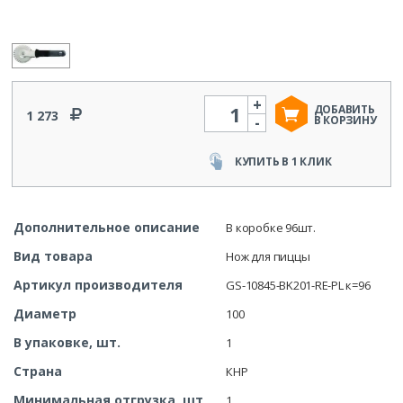
+
Количество
ДОБАВИТЬ
1 273
-
В КОРЗИНУ
КУПИТЬ В 1 КЛИК
Дополнительное описание
В коробке 96шт.
Вид товара
Нож для пиццы
Артикул производителя
GS-10845-BK201-RE-PL к=96
Диаметр
100
В упаковке, шт.
1
Страна
КНР
Минимальная отгрузка, шт
1