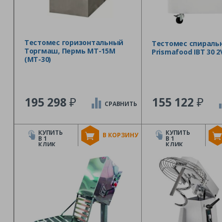
Тестомес горизонтальный
Тестомес спираль
Торгмаш, Пермь МТ-15М
Prismafood IBT 30 2
(МТ-30)
₽
₽
195 298
155 122
СРАВНИТЬ
КУПИТЬ
КУПИТЬ
В КОРЗИНУ
В 1
В 1
КЛИК
КЛИК