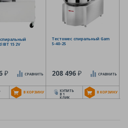
Тестомес спиральный Gam
 спиральный
S-40-2S
 IBT 15 2V
₽
₽
56
208 496
СРАВНИТЬ
СРАВНИТЬ
Ь
КУПИТЬ
В КОРЗИНУ
В КОРЗИНУ
В 1
КЛИК