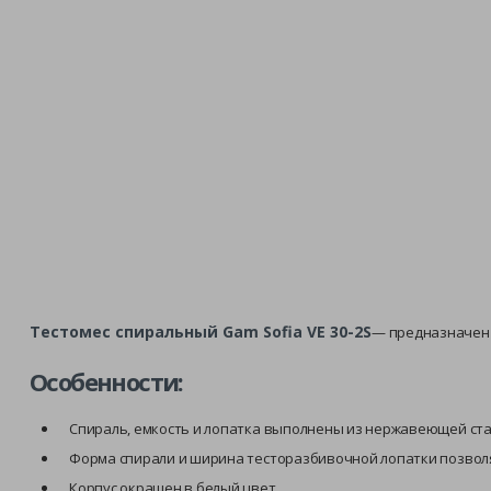
Тестомес спиральный Gam Sofia VE 30-2S
— предназначен 
Особенности:
Спираль, емкость и лопатка выполнены из нержавеющей стали
Форма спирали и ширина тесторазбивочной лопатки позволя
Корпус окрашен в белый цвет.