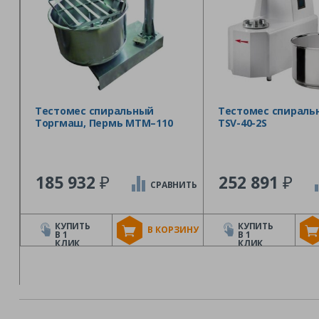
Тестомес спиральный
Тестомес спираль
Торгмаш, Пермь МТМ–110
TSV-40-2S
₽
₽
185 932
252 891
СРАВНИТЬ
КУПИТЬ
КУПИТЬ
В КОРЗИНУ
В 1
В 1
КЛИК
КЛИК