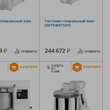
 спиральный Gam
Тестомес спиральный Gam
S50TR400TS2VE
₽
₽
49
244 672
СРАВНИТЬ
СРАВНИТЬ
Ь
КУПИТЬ
В КОРЗИНУ
В КОРЗИНУ
В 1
КЛИК