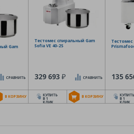
Тестомес спиральный Gam
Тестомес
Sofia VE 40-2S
Prismafood
ный Gam
₽
329 693
135 6
СРАВНИТЬ
СРАВНИТЬ
КУПИТЬ
КУПИТ
В КОРЗИНУ
В КОРЗИНУ
В 1
В 1
КЛИК
КЛИК