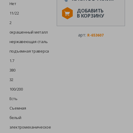
Нет
ДОБАВИТЬ
11/22
В КОРЗИНУ
2
окрашенный металл
арт:
R-653607
нержавеющая сталь
подъемная траверса
1.7
380
32
100/200
Есть
Съемная
белый
электромеханическое