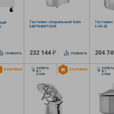
Тестомес спиральный Gam
Тестомес
ный
S40TR400TS2VE
S-30-2S
V
₽
232 144
204 7
СРАВНИТЬ
СРАВНИТЬ
КУПИТЬ
КУПИТ
В КОРЗИНУ
В КОРЗИНУ
В 1
В 1
КЛИК
КЛИК