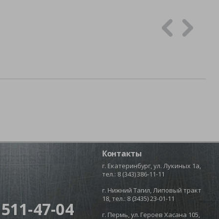
Контакты
г. Екатеринбург, ул. Лукиных 1а,
тел.:
8 (343) 386-11-11
г. Нижний Тагил, Липовый тракт
18, тел.:
8 (3435) 23-01-11
 511-47-04
г. Пермь, ул. Героев Хасана 105,