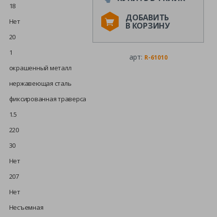
18
ДОБАВИТЬ
Нет
В КОРЗИНУ
20
1
арт:
R-61010
окрашенный металл
нержавеющая сталь
фиксированная траверса
1.5
220
30
Нет
207
Нет
Несъемная