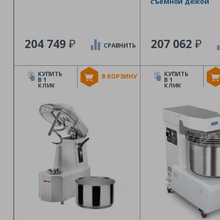
съемной дежой
₽
₽
204 749
207 062
СРАВНИТЬ
КУПИТЬ
КУПИТЬ
В КОРЗИНУ
В 1
В 1
КЛИК
КЛИК