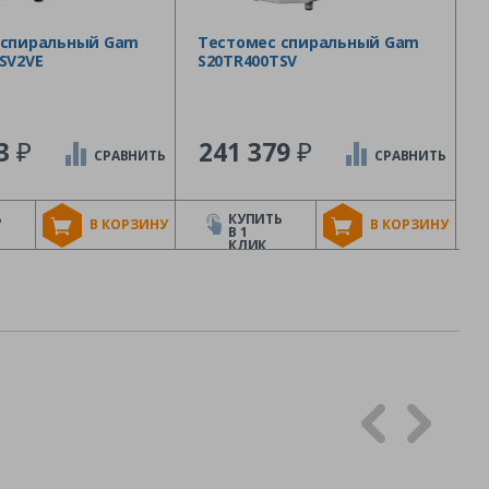
 спиральный Gam
Тестомес спиральный Gam
SV2VE
S20TR400TSV
₽
₽
43
241 379
СРАВНИТЬ
СРАВНИТЬ
Ь
КУПИТЬ
В КОРЗИНУ
В КОРЗИНУ
В 1
КЛИК