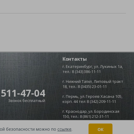
Контакты
г. Екатеринбург, ул. Лукиных 1а,
тел.:
8 (343) 386-11-11
г. Нижний Тагил, Липовый тракт
18, тел.:
8 (3435) 23-01-11
 511-47-04
г. Пермь, ул. Героев Хасана 105,
Звонок бесплатный
корп. 44 тел:
8 (342) 209-11-11
г. Краснодар, ул. Бородинская
150, тел.:
8 (861) 212-31-11
икой безопасности можно по
ссылке
.
ОК