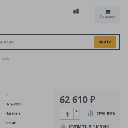
Корзина
-30SN
6
62 610
₽
Hkn-30sn
+
Количество
Hurakan
СРАВНИТЬ
-
Китай
КУПИТЬ В 1 КЛИК