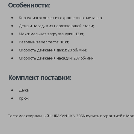
Особенности:
Корпус изготовлен из окрашенного металла;
Дежа и насадка из нержавеющей стали;
Максимальная загрузка муки: 12 кг;
Разовый замес теста: 18 кг;
Скорость движения дежи: 20 об/мин;
Скорость движения насадки: 207 об/мин.
Комплект поставки:
Дежа;
Крюк.
Тестомес спиральный HURAKAN HKN-30SN купить с гарантией в Моск