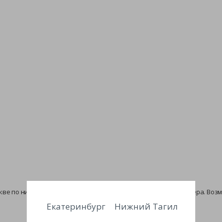
ве по низкой цене с доставкой по России у официального дилера. Воз
Екатеринбург
Нижний Тагил