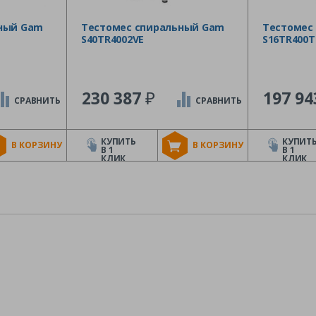
ный Gam
Тестомес спиральный Gam
Тестомес
S40TR4002VE
S16TR400T
₽
230 387
197 9
СРАВНИТЬ
СРАВНИТЬ
КУПИТЬ
КУПИТ
В КОРЗИНУ
В КОРЗИНУ
В 1
В 1
КЛИК
КЛИК