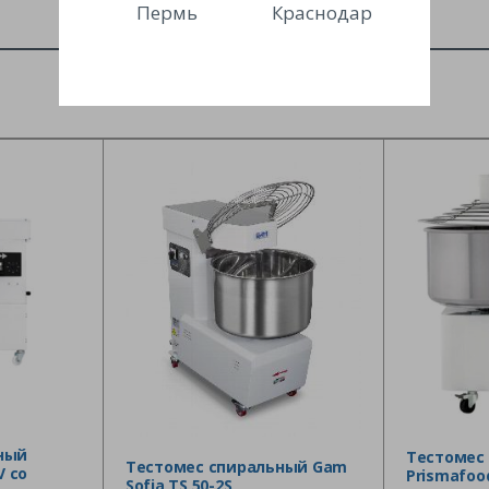
Пермь
Краснодар
ный
Тестомес
Тестомес спиральный Gam
V со
Prismafood
Sofia TS 50-2S