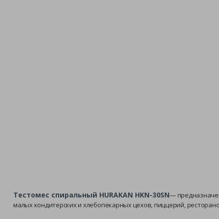
Тестомес спиральный HURAKAN HKN-30SN
— предназначен
малых кондитерских и хлебопекарных цехов, пиццерий, ресторанов