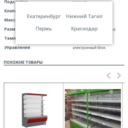
Подсветка
верхняя
Клапан Шредера
Есть
Екатеринбург
Нижний Тагил
Максимальный рабочий ток
5,3 А
Пермь
Краснодар
Размораживание
автоматическое (ТЭНы)
Темп. окружающей среды
+12 … +25 C
Управление
электронный блок
ПОХОЖИЕ ТОВАРЫ