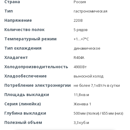
Страна
Россия
Тип
гастрономическая
Напряжение
220 В
Количество полок
5 рядов
Температурный режим
+1…+7°C
Тип охлаждения
динамическое
Хладагент
R404A
Холодопроизводительность
4900 Вт
Хладообеспечение
выносной холод
Потребление электроэнергии
не более 7,1 кВт/ч в сутки
Площадь выкладки
11,8 кв.м
Серия (линейка)
Женева 1
Глубина выкладки
500 мм (полки) / 655 мм (низ)
Полезный объем
3,3 куб.м