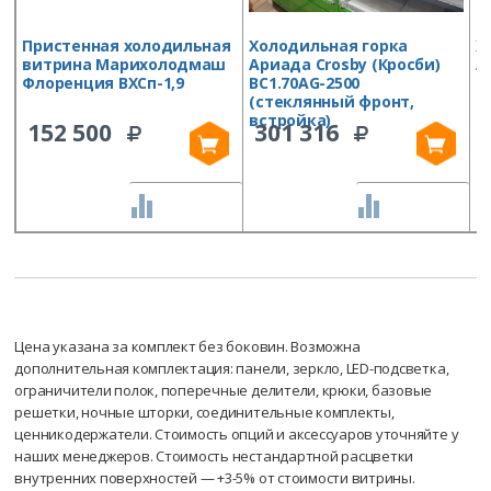
Пристенная холодильная
Холодильная горка
Х
витрина Марихолодмаш
Ариада Crosby (Кросби)
А
Флоренция ВХСп-1,9
ВС1.70AG-2500
В
(стеклянный фронт,
(
встройка)
в
152 500
301 316
СРАВНИТЬ
СРАВНИТЬ
Цена указана за комплект без боковин. Возможна
дополнительная комплектация: панели, зеркло, LED-подсветка,
ограничители полок, поперечные делители, крюки, базовые
решетки, ночные шторки, соединительные комплекты,
ценникодержатели. Стоимость опций и аксессуаров уточняйте у
наших менеджеров. Стоимость нестандартной расцветки
внутренних поверхностей — +3-5% от стоимости витрины.