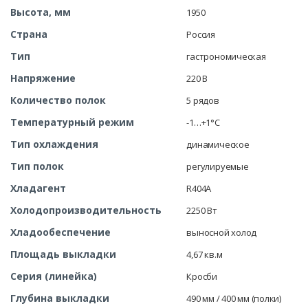
Высота, мм
1950
Страна
Россия
Тип
гастрономическая
Напряжение
220 В
Количество полок
5 рядов
Температурный режим
-1…+1°C
Тип охлаждения
динамическое
Тип полок
регулируемые
Хладагент
R404A
Холодопроизводительность
2250 Вт
Хладообеспечение
выносной холод
Площадь выкладки
4,67 кв.м
Серия (линейка)
Кросби
Глубина выкладки
490 мм / 400 мм (полки)