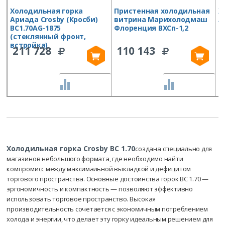
Холодильная горка
Пристенная холодильная
Х
Ариада Crosby (Кросби)
витрина Марихолодмаш
А
ВС1.70AG-1875
Флоренция ВХСп-1,2
1
(стеклянный фронт,
в
встройка)
211 728
110 143
СРАВНИТЬ
СРАВНИТЬ
Холодильная горка Crosby ВС 1.70
создана специально для
магазинов небольшого формата, где необходимо найти
компромисс между максимальной выкладкой и дефицитом
торгового пространства. Основные достоинства горок ВС 1.70 —
эргономичность и компактность — позволяют эффективно
использовать торговое пространство. Высокая
производительность сочетается с экономичным потреблением
холода и энергии, что делает эту горку идеальным решением для