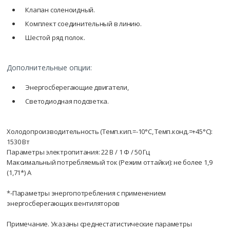
Клапан соленоидный.
Комплект соединительный в линию.
Шестой ряд полок.
Дополнительные опции
:
Энергосберегающие двигатели,
Светодиодная подсветка.
Холодопроизводительность (Темп.кип.=-10°С, Темп.конд.=+45°С):
1530 Вт
Параметры электропитания: 22 В / 1 Ф / 50 Гц
Максимальный потребляемый ток (Режим оттайки): не более 1,9
(1,71*) А
*-Параметры энергопотребления с применением
энергосберегающих вентиляторов
Примечание. Указаны среднестатистические параметры