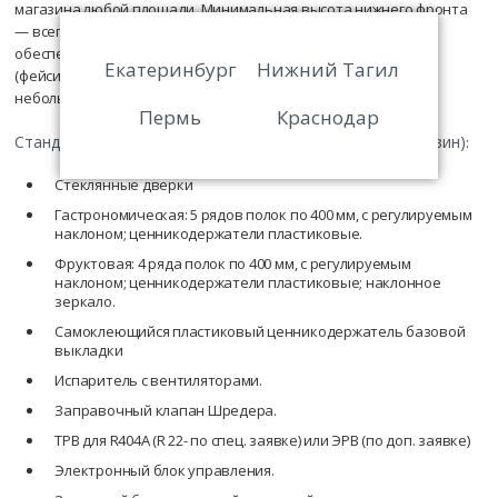
магазина любой площади. Минимальная высота нижнего фронта
— всего 320 мм от пола. Это позволяет установить 6 полок и
обеспечивает максимальную площадь видимой экспозиции
Екатеринбург
Нижний Тагил
Crosby
(фейсинга). Линейка
разработана для магазинов от
небольшого формата до гипермаркета.
Пермь
Краснодар
Стандартная комплектация базовой модели (без боковин)
:
Стеклянные дверки
Гастрономическая: 5 рядов полок по 400 мм, с регулируемым
наклоном; ценникодержатели пластиковые.
Фруктовая: 4 ряда полок по 400 мм, с регулируемым
наклоном; ценникодержатели пластиковые; наклонное
зеркало.
Самоклеющийся пластиковый ценникодержатель базовой
выкладки
Испаритель с вентиляторами.
Заправочный клапан Шредера.
ТРВ для R404А (R 22- по спец. заявке) или ЭРВ (по доп. заявке)
Электронный блок управления.