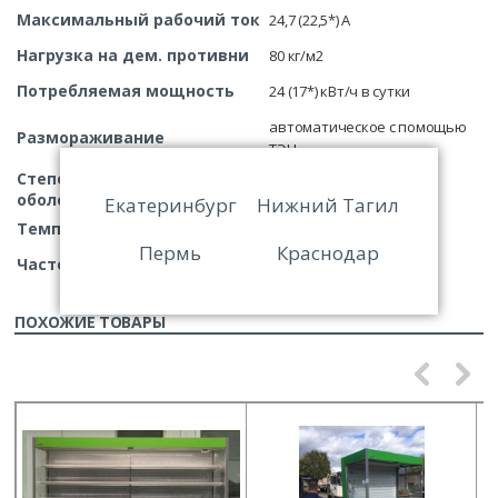
Максимальный рабочий ток
24,7 (22,5*) А
Нагрузка на дем. противни
80 кг/м2
Потребляемая мощность
24 (17*) кВт/ч в сутки
автоматическое с помощью
Размораживание
ТЭН
Степень защитной
IP20
оболочки
Екатеринбург
Нижний Тагил
Темп. окружающей среды
+12°С …+25°С
Пермь
Краснодар
Частота тока
50 Гц
ПОХОЖИЕ ТОВАРЫ