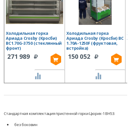
Холодильная горка
Холодильная горка
Х
Ариада Crosby (Кросби)
Ариада Crosby (Кросби) ВС
А
ВС1.70G-3750 (стеклянный
1.70А-1250F (фруктовая,
В
фронт)
встройка)
(
в
271 989
150 052
СРАВНИТЬ
СРАВНИТЬ
Стандартная комплектация пристенной горки Цюрих-1 ВН53:
без боковин