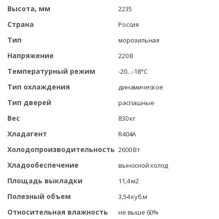
Высота, мм
2235
Страна
Россия
Тип
морозильная
Напряжение
220 В
Температурный режим
-20…-18°С
Тип охлаждения
динамическое
Тип дверей
распашные
Вес
830 кг
Хладагент
R404A
Холодопроизводительность
2600 Вт
Хладообеспечение
выносной холод
Площадь выкладки
11,4 м2
Полезный объем
3,54 куб.м
Относительная влажность
не выше 60%