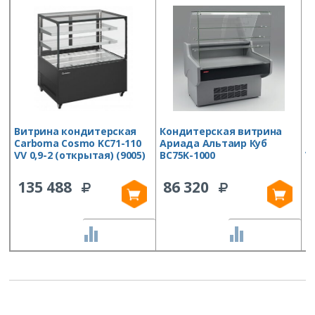
Витрина кондитерская
Кондитерская витрина
В
Carboma Cosmo KC71-110
Ариада Альтаир Куб
C
VV 0,9-2 (открытая) (9005)
ВС75K-1000
VV
135 488
86 320
СРАВНИТЬ
СРАВНИТЬ