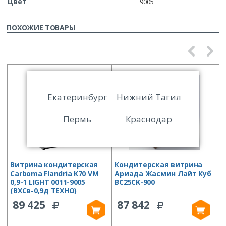
Цвет
9005
ПОХОЖИЕ ТОВАРЫ
Екатеринбург
Нижний Тагил
Пермь
Краснодар
Витрина кондитерская
Кондитерская витрина
В
Carboma Flandria K70 VM
Ариада Жасмин Лайт Куб
C
0,9-1 LIGHT 0011-9005
ВС25CK-900
V
(ВХСв-0,9д ТЕХНО)
89 425
87 842