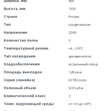
Ширина, мм
800
Высота, мм
1350
Страна
Россия
Тип
кондитерская
Напряжение
220 В
Количество полок
3
Температурный режим
+4…+10°C
Тип охлаждения
динамическое
Хладообеспечение
встроенный холод
Площадь выкладки
1,85 кв.м
Серия (линейка)
KC78 Cosmo
Полезный объем
0,37 куб.м
Климатический класс
3
Темп. окружающей среды
от +12 до +25°C