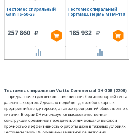
Тестомес спиральный
Тестомес спиральный
Т
Gam TS-50-2S
Торгмаш, Пермь МТМ–110
P
257 860
185 932
СРАВНИТЬ
СРАВНИТЬ
Тестомес спиральный Viatto Commercial DH-30B (220В)
— предназначен для легкого замешивания больших партий теста
различных сортов. Идеально подойдет для хлебопекарных
предприятий, кондитерских, а так же предприятий общественного
питания. В серии DH используется высококачественная
конструкция с ременной передачей, отличающаяся высокой
прочностью и эффективностью работы даже в тяжелых условиях.
Тестомесы серии DH оснащены защитной решеткой из