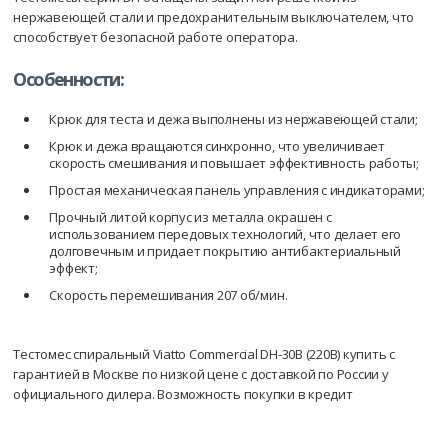
нержавеющей стали и предохранительным выключателем, что
способствует безопасной работе оператора.
Особенности:
Крюк для теста и дежа выполнены из нержавеющей стали;
Крюк и дежа вращаются синхронно, что увеличивает
скорость смешивания и повышает эффективность работы;
Простая механическая панель управления с индикаторами;
Прочный литой корпус из металла окрашен с
использованием передовых технологий, что делает его
долговечным и придает покрытию антибактериальный
эффект;
Скорость перемешивания 207 об/мин.
Тестомес спиральный Viatto Commercial DH-30B (220В) купить с
гарантией в Москве по низкой цене с доставкой по России у
официального дилера. Возможность покупки в кредит