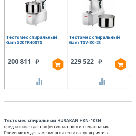
Тестомес спиральный
Тестомес спиральный
Т
Gam S20TR400TS
Gam TSV-30-2S
P
200 811
229 522
СРАВНИТЬ
СРАВНИТЬ
Тестомес спиральный HURAKAN HKN-10SN
—
предназначен для профессионального использования.
Применяется для замешивания теста на предприятиях