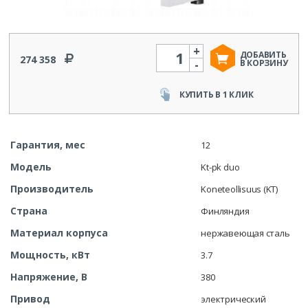
+
Количество
ДОБАВИТЬ
274 358
-
В КОРЗИНУ
КУПИТЬ В 1 КЛИК
Гарантия, мес
12
Модель
Kt-pk duo
Производитель
Koneteollisuus (KT)
Страна
Финляндия
Материал корпуса
нержавеющая сталь
Мощность, кВт
3.7
Напряжение, В
380
Привод
электрический