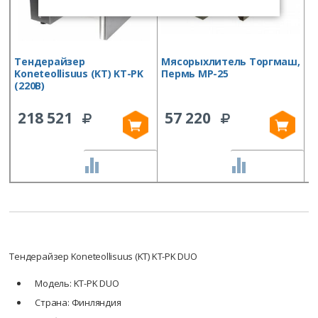
Тендерайзер
Мясорыхлитель Торгмаш,
М
Koneteollisuus (KT) KT-PK
Пермь МР-25
E
(220В)
218 521
57 220
СРАВНИТЬ
СРАВНИТЬ
Тендерайзер Koneteollisuus (KT) KT-PK DUO
Модель: KT-PK DUO
Страна: Финляндия