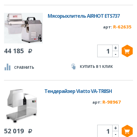
Мясорыхлитель AIRHOT ETS737
R-62635
арт:
+
Количество
44 185
-
КУПИТЬ В 1 КЛИК
СРАВНИТЬ
Тендерайзер Viatto VA-TR8SH
R-98967
арт:
+
Количество
52 019
-