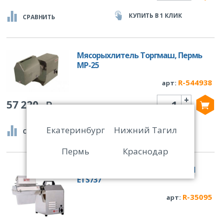
КУПИТЬ В 1 КЛИК
СРАВНИТЬ
Мясорыхлитель Торгмаш, Пермь
МР-25
R-544938
арт:
+
Количество
57 220
-
Екатеринбург
Нижний Тагил
КУПИТЬ В 1 КЛИК
СРАВНИТЬ
Пермь
Краснодар
Тендерайзер Viatto Commercial
ETS737
R-35095
арт: