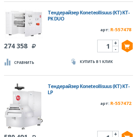
Тендерайзер Koneteollisuus (KT) KT-
PK DUO
R-557478
арт:
+
Количество
274 358
-
КУПИТЬ В 1 КЛИК
СРАВНИТЬ
Тендерайзер Koneteollisuus (KT) KT-
LP
R-557472
арт:
+
Количество