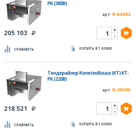
PK (380В)
R-62682
арт:
+
Количество
205 103
-
КУПИТЬ В 1 КЛИК
СРАВНИТЬ
Тендерайзер Koneteollisuus (KT) KT-
PK (220В)
R-35090
арт:
+
Количество
218 521
-
КУПИТЬ В 1 КЛИК
СРАВНИТЬ