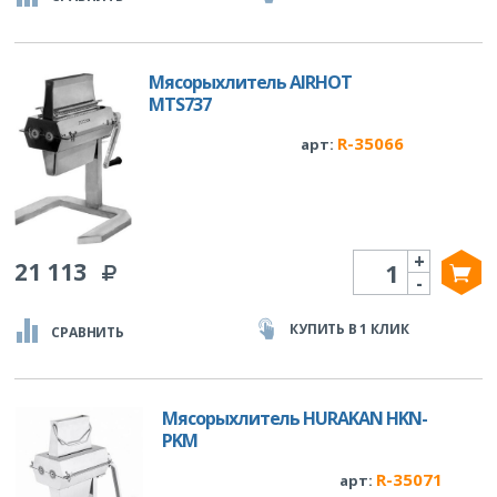
Мясорыхлитель AIRHOT
MTS737
R-35066
арт:
+
Количество
21 113
-
КУПИТЬ В 1 КЛИК
СРАВНИТЬ
Мясорыхлитель HURAKAN HKN-
PKM
R-35071
арт: