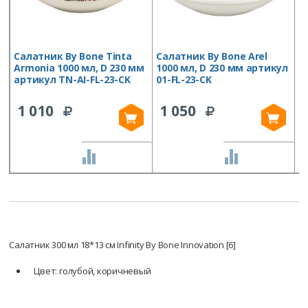
Салатник By Bone Tinta
Салатник By Bone Arel
С
Armonia 1000 мл, D 230 мм
1000 мл, D 230 мм артикул
F
артикул TN-AI-FL-23-CK
01-FL-23-CK
м
C
1 010
1 050
СРАВНИТЬ
СРАВНИТЬ
Салатник 300 мл 18*13 см Infinity By Bone Innovation [6]
Цвет: голубой, коричневый