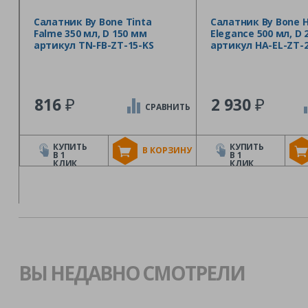
Салатник By Bone Tinta
Салатник By Bone 
Falme 350 мл, D 150 мм
Elegance 500 мл, D 
артикул TN-FB-ZT-15-KS
артикул HA-EL-ZT-
₽
₽
816
2 930
СРАВНИТЬ
КУПИТЬ
КУПИТЬ
В КОРЗИНУ
В 1
В 1
КЛИК
КЛИК
ВЫ НЕДАВНО СМОТРЕЛИ