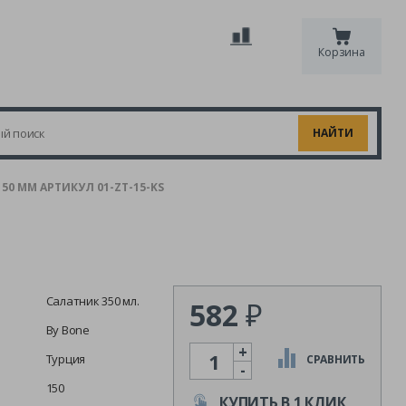
Корзина
150 ММ АРТИКУЛ 01-ZT-15-KS
Салатник 350 мл.
582
₽
By Bone
+
Количество
Турция
СРАВНИТЬ
-
150
КУПИТЬ В 1 КЛИК