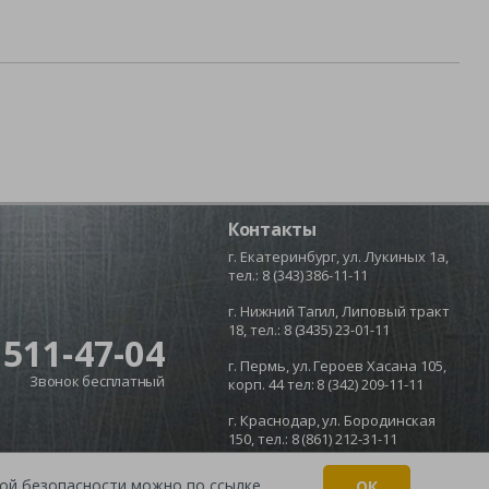
Контакты
г. Екатеринбург, ул. Лукиных 1а,
тел.:
8 (343) 386-11-11
г. Нижний Тагил, Липовый тракт
18, тел.:
8 (3435) 23-01-11
 511-47-04
г. Пермь, ул. Героев Хасана 105,
Звонок бесплатный
корп. 44 тел:
8 (342) 209-11-11
г. Краснодар, ул. Бородинская
150, тел.:
8 (861) 212-31-11
икой безопасности можно по
ссылке
.
ОК