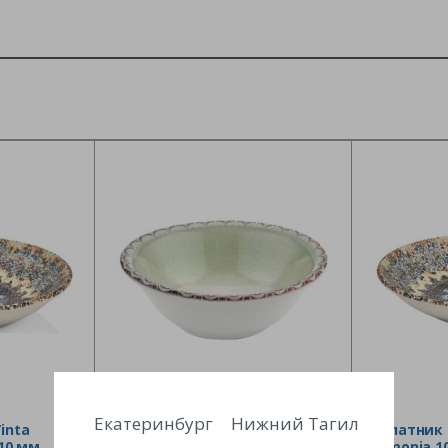
Екатеринбург
Нижний Тагил
inta
Салатник By Bone Tinta Rome
Салатник 
210 мм
350 мл, D 150 мм артикул TN-
Armonia 10