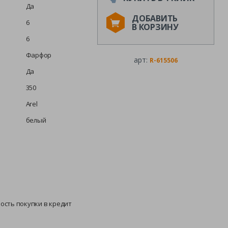
Да
ДОБАВИТЬ
6
В КОРЗИНУ
6
Фарфор
арт:
R-615506
Да
350
Arel
белый
ность покупки в кредит