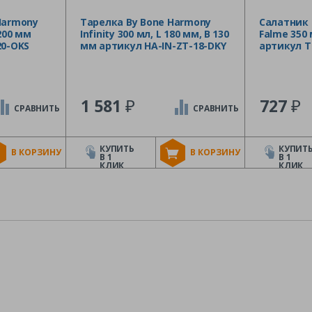
Harmony
Тарелка By Bone Harmony
Салатник 
200 мм
Infinity 300 мл, L 180 мм, B 130
Falme 350 
20-OKS
мм артикул HA-IN-ZT-18-DKY
артикул T
₽
₽
1 581
727
СРАВНИТЬ
СРАВНИТЬ
КУПИТЬ
КУПИТ
В КОРЗИНУ
В КОРЗИНУ
В 1
В 1
КЛИК
КЛИК