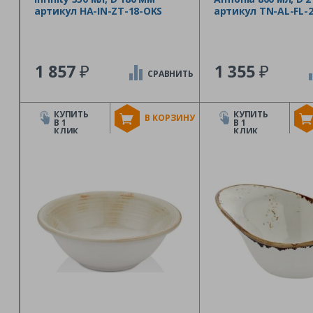
артикул HA-IN-ZT-18-OKS
артикул TN-AL-FL-2
₽
₽
1 857
1 355
СРАВНИТЬ
КУПИТЬ
КУПИТЬ
В КОРЗИНУ
В 1
В 1
КЛИК
КЛИК