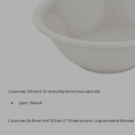
Салатник 350 мл d 15 см Arel By Bone Innovation [6]
Цвет: белый
Салатник By Bone Arel 350 мл, D 150 мм купить с гарантией в Моск