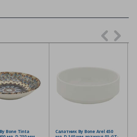
By Bone Tinta
Салатник By Bone Arel 450
00 мл, D 230 мм
мл, D 140 мм артикул 01-GT-