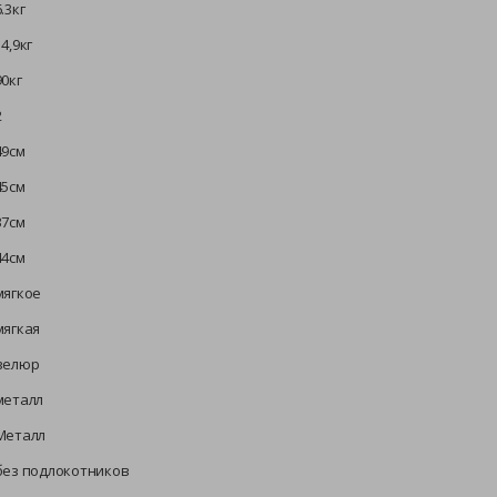
6.3кг
14,9кг
90кг
2
49см
45см
37см
44см
мягкое
мягкая
велюр
металл
Металл
без подлокотников