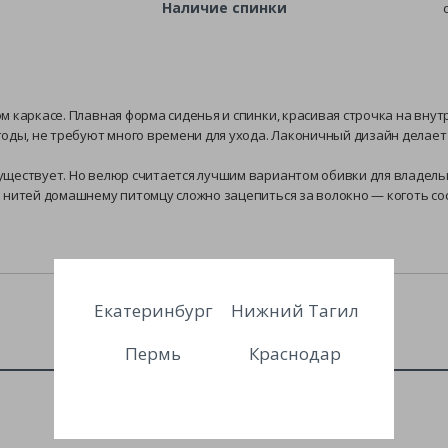
Наличие спинки
 каркасе. Плавная форма сиденья и спинки, красивая строчка на внут
годы, не требуют много времени для ухода. Лаконичный дизайн делае
ществует. Но велюр считается лучшим вариантом обивки для владельце
нитей домашнему питомцу сложно зацепиться за волокно — коготь соск
Екатеринбург
Нижний Тагил
Пермь
Краснодар