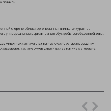
со спинкой
ренней стороне обивки, эргономичная спинка, аккуратное
т его универсальным вариантом для обустройства обеденной зоны.
в животных (антикоготь), на нем сложно оставить зацепку.
альзывает, так и не сумев ухватиться за нитку в материале.