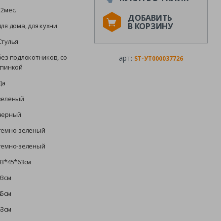
12мес.
ДОБАВИТЬ
В КОРЗИНУ
для дома, для кухни
Стулья
без подлокотников, со
арт:
ST-УТ000037726
спинкой
Да
зеленый
черный
темно-зеленый
темно-зеленый
93*45*63см
93см
45см
53см