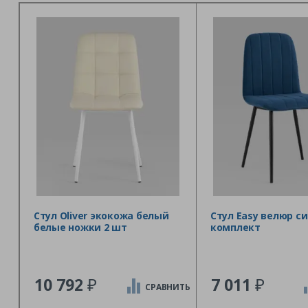
Стул Oliver экокожа белый
Стул Easy велюр си
белые ножки 2 шт
комплект
₽
₽
10 792
7 011
СРАВНИТЬ