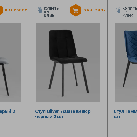
КУПИТЬ
КУПИТ
В КОРЗИНУ
В КОРЗИНУ
В 1
В 1
КЛИК
КЛИК
серый 2
Стул Oliver Square велюр
Стул Гамм
черный 2 шт
шт