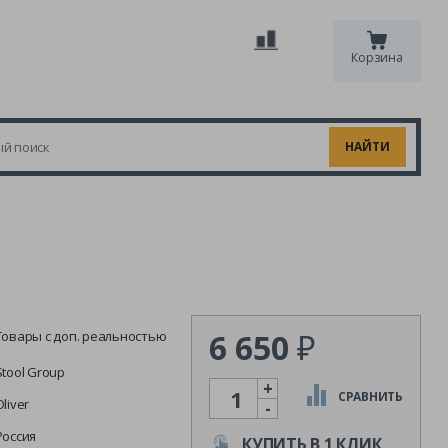
Корзина
6 650
₽
Товары с доп. реальностью
Stool Group
+
Количество
СРАВНИТЬ
Oliver
-
Россия
КУПИТЬ В 1 КЛИК