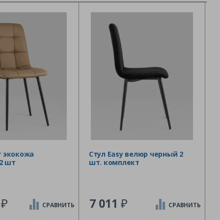
er экокожа
Стул Easy велюр черный 2
2 шт
шт. комплект
₽
₽
5
7 011
СРАВНИТЬ
СРАВНИТЬ