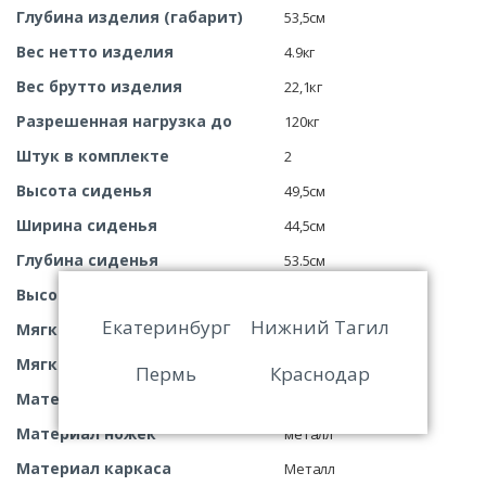
Глубина изделия (габарит)
53,5см
Вес нетто изделия
4.9кг
Вес брутто изделия
22,1кг
Разрешенная нагрузка до
120кг
Штук в комплекте
2
Высота сиденья
49,5см
Ширина сиденья
44,5см
Глубина сиденья
53.5см
Высота спинки от сиденья
40см
Екатеринбург
Нижний Тагил
Мягкость сиденья
мягкое
Мягкость спинки
мягкая
Пермь
Краснодар
Материал обивки сиденья
велюр
Материал ножек
металл
Материал каркаса
Металл