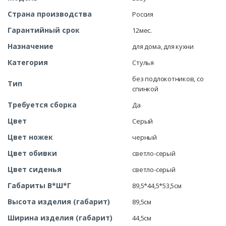
Страна производства
Россия
Гарантийный срок
12мес.
Назначение
для дома, для кухни
Категория
Стулья
без подлокотников, со
Тип
спинкой
Требуется сборка
Да
Цвет
Серый
Цвет ножек
черный
Цвет обивки
светло-серый
Цвет сиденья
светло-серый
Габариты В*Ш*Г
89,5*44,5*53,5см
Высота изделия (габарит)
89,5см
Ширина изделия (габарит)
44,5см