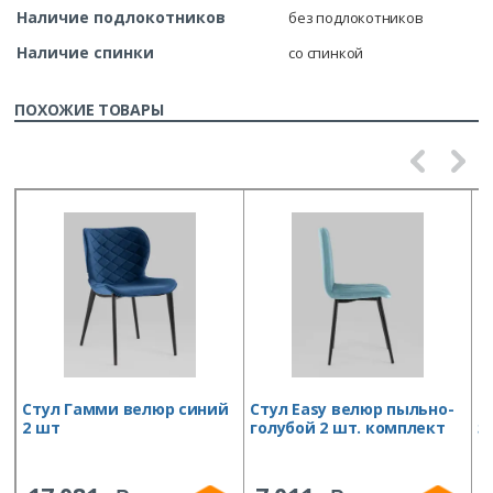
Наличие подлокотников
без подлокотников
Наличие спинки
со спинкой
ПОХОЖИЕ ТОВАРЫ
Стул Гамми велюр синий
Стул Easy велюр пыльно-
С
2 шт
голубой 2 шт. комплект
з