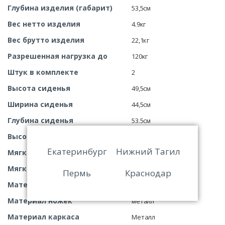
Глубина изделия (габарит)
53,5см
Вес нетто изделия
4.9кг
Вес брутто изделия
22,1кг
Разрешенная нагрузка до
120кг
Штук в комплекте
2
Высота сиденья
49,5см
Ширина сиденья
44,5см
Глубина сиденья
53.5см
Высота спинки от сиденья
40см
Екатеринбург
Нижний Тагил
Мягкость сиденья
мягкое
Мягкость спинки
мягкая
Пермь
Краснодар
Материал обивки сиденья
велюр
Материал ножек
металл
Материал каркаса
Металл