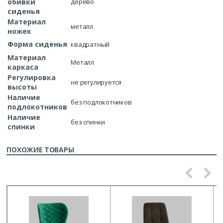
обивки
дерево
сиденья
Материал
металл
ножек
Форма сиденья
квадратный
Материал
Металл
каркаса
Регулировка
не регулируется
высоты
Наличие
без подлокотников
подлокотников
Наличие
без спинки
спинки
ПОХОЖИЕ ТОВАРЫ