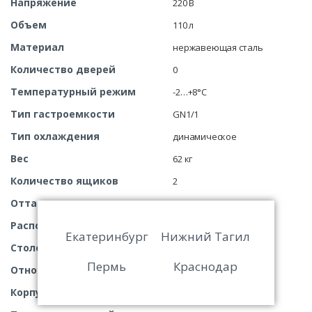
Напряжение
220 В
Объем
110 л
Материал
нержавеющая сталь
Количество дверей
0
Температурный режим
-2…+8°C
Тип гастроемкости
GN1/1
Тип охлаждения
динамическое
Вес
62 кг
Количество ящиков
2
Оттаивание
автоматическое
Расположение агрегата
нижнее
Екатеринбург
Нижний Тагил
Столешница
нержавеющая сталь
Пермь
Краснодар
Относительная влажность
60%
Корпус
цельнозаливной