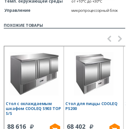
Темп. окружающей среды
от +10°С до +30°С
Управление
микропроцессорный блок
ПОХОЖИЕ ТОВАРЫ
Стол с охлаждаемым
Стол для пиццы COOLEQ
Х
шкафом COOLEQ S903 TOP
PS200
C
S/S
(
(
88 616
68 402