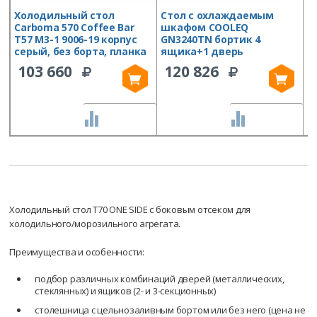
Холодильный стол
Стол с охлаждаемым
С
Carboma 570 Coffee Bar
шкафом COOLEQ
E
T57 M3-1 9006-19 корпус
GN3240TN бортик 4
серый, без борта, планка
ящика+1 дверь
103 660
120 826
СРАВНИТЬ
СРАВНИТЬ
Холодильный стол T70 ONE SIDE с боковым отсеком для
холодильного/морозильного агрегата.
Преимущества и особенности:
подбор различных комбинаций дверей (металлических,
стеклянных) и ящиков (2- и 3-секционных)
столешница с цельнозаливным бортом или без него (цена не