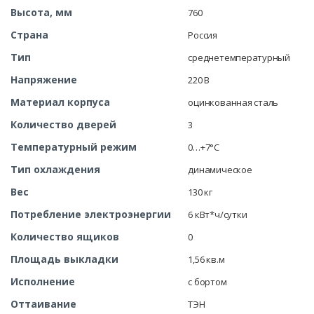
Высота, мм
760
Страна
Россия
Тип
среднетемпературный
Напряжение
220 В
Материал корпуса
оцинкованная сталь
Количество дверей
3
Температурный режим
0…+7°C
Тип охлаждения
динамическое
Вес
130 кг
Потребление электроэнергии
6 кВт*ч/сутки
Количество ящиков
0
Площадь выкладки
1,56 кв.м
Исполнение
с бортом
Оттаивание
ТЭН