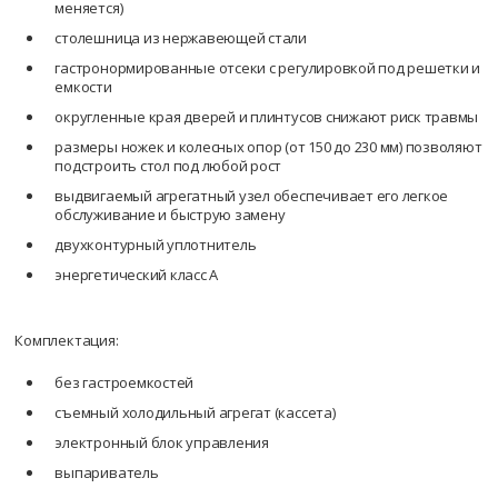
меняется)
столешница из нержавеющей стали
гастронормированные отсеки с регулировкой под решетки и
емкости
округленные края дверей и плинтусов снижают риск травмы
размеры ножек и колесных опор (от 150 до 230 мм) позволяют
подстроить стол под любой рост
выдвигаемый агрегатный узел обеспечивает его легкое
обслуживание и быструю замену
двухконтурный уплотнитель
энергетический класс А
Комплектация:
без гастроемкостей
съемный холодильный агрегат (кассета)
электронный блок управления
выпариватель