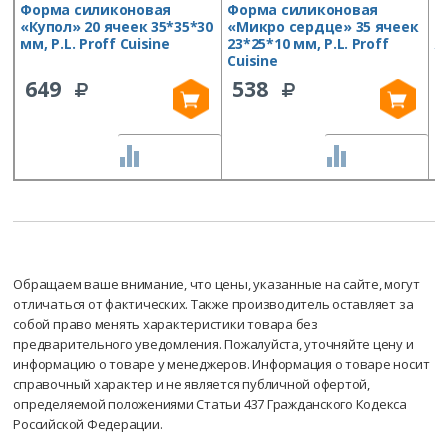
Форма силиконовая
Форма силиконовая
Ф
«Купол» 20 ячеек 35*35*30
«Микро сердце» 35 ячеек
«
мм, P.L. Proff Cuisine
23*25*10 мм, P.L. Proff
я
Cuisine
P
649
538
СРАВНИТЬ
СРАВНИТЬ
Обращаем ваше внимание, что цены, указанные на сайте, могут
отличаться от фактических. Также производитель оставляет за
собой право менять характеристики товара без
предварительного уведомления. Пожалуйста, уточняйте цену и
информацию о товаре у менеджеров. Информация о товаре носит
справочный характер и не является публичной офертой,
определяемой положениями Статьи 437 Гражданского Кодекса
Российской Федерации.