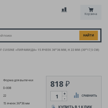
Корзина
CUISINE «ПИРАМИДА» 15 ЯЧЕЕК 36*36 ММ, H 22 ММ (30*17,5 СМ)
Форма для выпечки
818
₽
D-008
+
Количество
22
СРАВНИТЬ
-
15 ячеек 36*36 мм
КУПИТЬ В 1 КЛИК