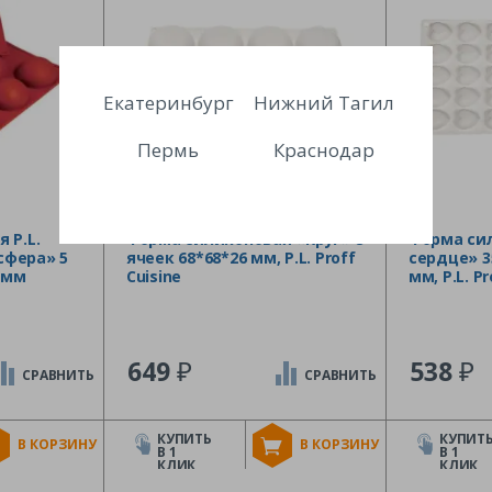
Екатеринбург
Нижний Тагил
Пермь
Краснодар
 P.L.
Форма силиконовая «Круг» 8
Форма си
усфера» 5
ячеек 68*68*26 мм, P.L. Proff
сердце» 3
0 мм
Cuisine
мм, P.L. Pr
₽
₽
649
538
СРАВНИТЬ
СРАВНИТЬ
КУПИТЬ
КУПИТ
В КОРЗИНУ
В КОРЗИНУ
В 1
В 1
КЛИК
КЛИК