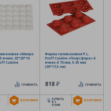
ликоновая «Микро
Форма силиконовая P.L.
5 ячеек 23*25*10
Proff Cuisine «Полусфера» 6
off Cuisine
ячеек d 70 мм, h 35 мм
(30*17,5 см)
₽
818
СРАВНИТЬ
СРАВНИТЬ
Ь
КУПИТЬ
В КОРЗИНУ
В КОРЗИНУ
В 1
КЛИК