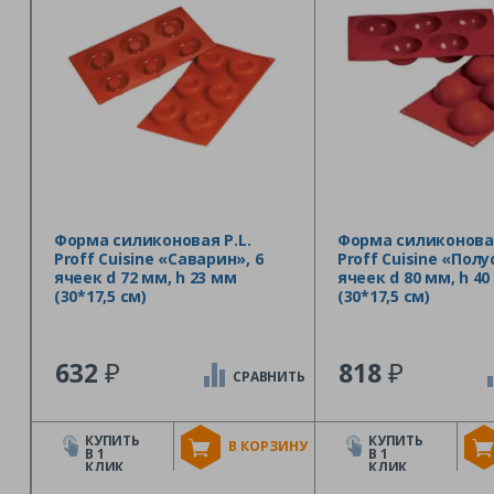
Форма силиконовая P.L.
Форма силиконовая
Proff Cuisine «Саварин», 6
Proff Cuisine «Пол
ячеек d 72 мм, h 23 мм
ячеек d 80 мм, h 4
(30*17,5 см)
(30*17,5 см)
₽
₽
632
818
СРАВНИТЬ
КУПИТЬ
КУПИТЬ
В КОРЗИНУ
В 1
В 1
КЛИК
КЛИК