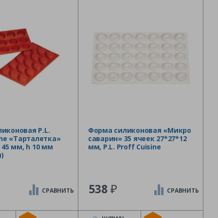
иконовая P.L.
Форма силиконовая «Микро
sine «Тарталетка»
саварин» 35 ячеек 27*27*12
 45 мм, h 10 мм
мм, P.L. Proff Cuisine
м)
₽
538
СРАВНИТЬ
СРАВНИТЬ