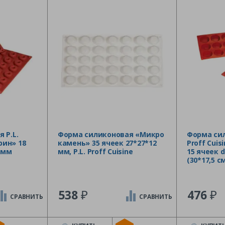
 P.L.
Форма силиконовая «Микро
Форма сил
рин» 18
камень» 35 ячеек 27*27*12
Proff Cui
2 мм
мм, P.L. Proff Cuisine
15 ячеек d
(30*17,5 с
₽
₽
538
476
СРАВНИТЬ
СРАВНИТЬ