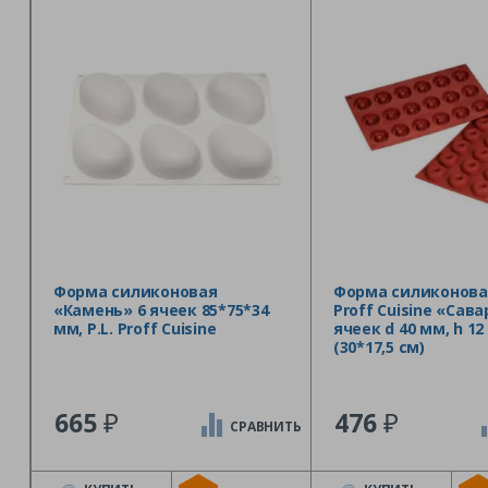
Форма силиконовая
Форма силиконовая
«Камень» 6 ячеек 85*75*34
Proff Cuisine «Сава
мм, P.L. Proff Cuisine
ячеек d 40 мм, h 1
(30*17,5 см)
₽
₽
665
476
СРАВНИТЬ