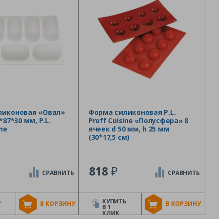
ликоновая «Овал»
Форма силиконовая P.L.
*87*30 мм, P.L.
Proff Cuisine «Полусфера» 8
ine
ячеек d 50 мм, h 25 мм
(30*17,5 см)
₽
818
СРАВНИТЬ
СРАВНИТЬ
Ь
КУПИТЬ
В КОРЗИНУ
В КОРЗИНУ
В 1
КЛИК