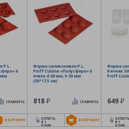
 P.L.
Форма силиконовая P.L.
Форма си
усфера» 6
Proff Cuisine «Полусфера» 6
8 ячеек 50
5 мм
ячеек d 60 мм, h 30 мм
Proff Cuis
(30*17,5 см)
₽
₽
818
649
СРАВНИТЬ
СРАВНИТЬ
КУПИТЬ
КУПИТ
В КОРЗИНУ
В КОРЗИНУ
В 1
В 1
КЛИК
КЛИК