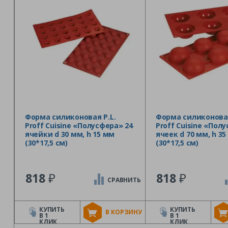
Форма силиконовая P.L.
Форма силиконовая
Proff Cuisine «Полусфера» 24
Proff Cuisine «Пол
ячейки d 30 мм, h 15 мм
ячеек d 70 мм, h 3
(30*17,5 см)
(30*17,5 см)
₽
₽
818
818
СРАВНИТЬ
КУПИТЬ
КУПИТЬ
В КОРЗИНУ
В 1
В 1
КЛИК
КЛИК