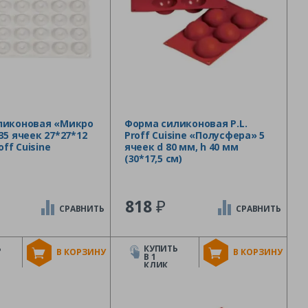
ликоновая «Микро
Форма силиконовая P.L.
35 ячеек 27*27*12
Proff Cuisine «Полусфера» 5
off Cuisine
ячеек d 80 мм, h 40 мм
(30*17,5 см)
₽
818
СРАВНИТЬ
СРАВНИТЬ
Ь
КУПИТЬ
В КОРЗИНУ
В КОРЗИНУ
В 1
КЛИК