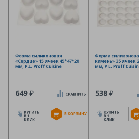
Форма силиконовая
Форма силиконова
«Сердце» 15 ячеек 45*47*20
камень» 35 ячеек 2
мм, P.L. Proff Cuisine
мм, P.L. Proff Cuisi
₽
₽
649
538
СРАВНИТЬ
КУПИТЬ
КУПИТЬ
В КОРЗИНУ
В 1
В 1
КЛИК
КЛИК