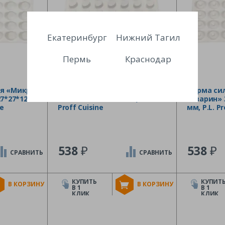
Екатеринбург
Нижний Тагил
Пермь
Краснодар
я «Микро
Форма силиконовая «Овал»
Форма си
7*27*12
35 ячеек 22*23*10 мм, P.L.
саварин» 
ne
Proff Cuisine
мм, P.L. Pr
₽
₽
538
538
СРАВНИТЬ
СРАВНИТЬ
КУПИТЬ
КУПИТ
В КОРЗИНУ
В КОРЗИНУ
В 1
В 1
КЛИК
КЛИК