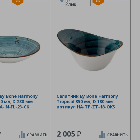
В 1
КЛИК
By Bone Harmony
Салатник By Bone Harmony
000 мл, D 230 мм
Tropical 350 мл, D 180 мм
A-IN-FL-23-CK
артикул HA-TP-ZT-18-OKS
₽
₽
2 005
СРАВНИТЬ
СРАВНИТЬ