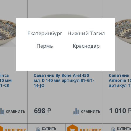
Екатеринбург
Нижний Тагил
Пермь
Краснодар
inta
Салатник By Bone Arel 450
Салатник 
210 мм
мл, D 140 мм артикул 01-GT-
Armonia 10
1-CK
14-JO
артикул T
₽
698
1 010
СРАВНИТЬ
СРАВНИТЬ
КУПИТЬ
КУПИТ
В КОРЗИНУ
В КОРЗИНУ