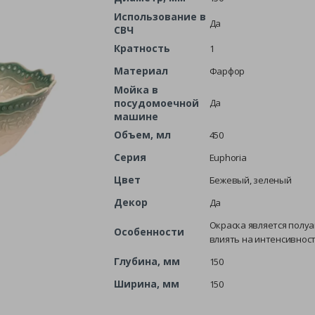
Использование в
Да
СВЧ
Кратность
1
Материал
Фарфор
Мойка в
посудомоечной
Да
машине
Объем, мл
450
Серия
Euphoria
Цвет
Бежевый, зеленый
Декор
Да
Окраска является полу
Особенности
влиять на интенсивност
Глубина, мм
150
Ширина, мм
150