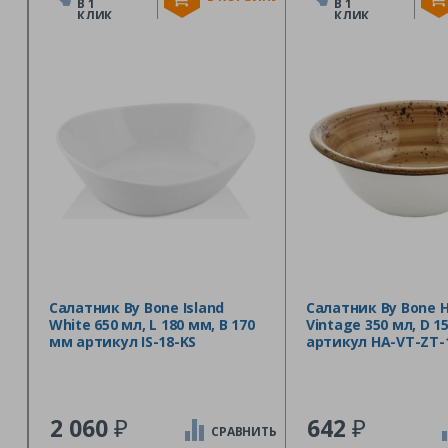
В 1
В 1
КЛИК
КЛИК
Салатник By Bone Island
Салатник By Bone 
White 650 мл, L 180 мм, B 170
Vintage 350 мл, D 1
мм артикул IS-18-KS
артикул HA-VT-ZT-
₽
₽
2 060
642
СРАВНИТЬ