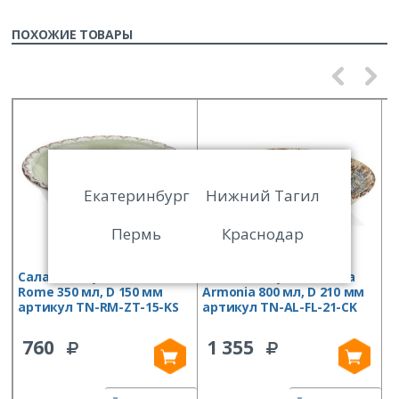
ПОХОЖИЕ ТОВАРЫ
Екатеринбург
Нижний Тагил
Пермь
Краснодар
Салатник By Bone Tinta
Салатник By Bone Tinta
С
Rome 350 мл, D 150 мм
Armonia 800 мл, D 210 мм
H
артикул TN-RM-ZT-15-KS
артикул TN-AL-FL-21-CK
D
Z
760
1 355