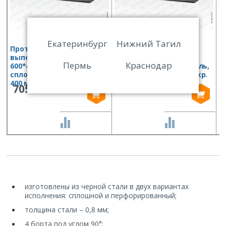
Екатеринбург
Нижний Тагил
Противень для
Противень для
П
выпекания ПДВ —
выпекания ПДВ —
в
Пермь
Краснодар
600*400*10, черная сталь,
600*400*30, черная сталь,
6
сплошной, 3 борта, откр.
сплошной, 3 борта, откр.
п
400 мм
400 мм
б
705
752
СРАВНИТЬ
СРАВНИТЬ
изготовлены из черной стали в двух вариантах
исполнения: сплошной и перфорированный;
толщина стали – 0,8 мм;
4 борта под углом 90°;