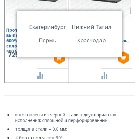
Екатеринбург
Нижний Тагил
Противень для
Противень для
П
выпекания ПДВ —
выпекания ПДВ —
в
Пермь
Краснодар
600*400*20, черная сталь,
530*650*20, черная сталь,
4
сплошной, 3 борта, откр.
сплошной, 4 борта
с
400 мм
729
813
СРАВНИТЬ
СРАВНИТЬ
изготовлены из черной стали в двух вариантах
исполнения: сплошной и перфорированный;
толщина стали – 0,8 мм;
4 борта под углом 90°;