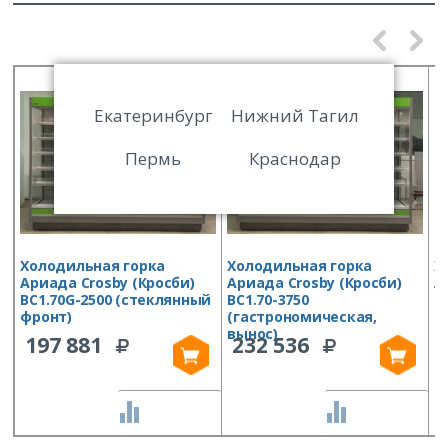
Екатеринбург
Нижний Тагил
Пермь
Краснодар
Холодильная горка
Холодильная горка
Х
Ариада Crosby (Кросби)
Ариада Crosby (Кросби)
А
ВС1.70G-2500 (стеклянный
ВС1.70-3750
В
фронт)
(гастрономическая,
(
вынос)
в
197 881
232 536
СРАВНИТЬ
СРАВНИТЬ