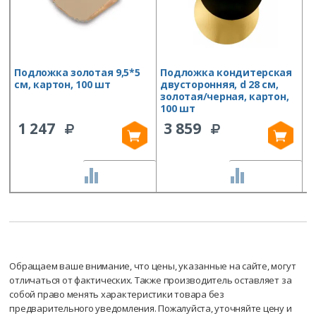
Подложка золотая 9,5*5
Подложка кондитерская
П
см, картон, 100 шт
двусторонняя, d 28 см,
д
золотая/черная, картон,
с
100 шт
ш
1 247
3 859
СРАВНИТЬ
СРАВНИТЬ
Обращаем ваше внимание, что цены, указанные на сайте, могут
отличаться от фактических. Также производитель оставляет за
собой право менять характеристики товара без
предварительного уведомления. Пожалуйста, уточняйте цену и