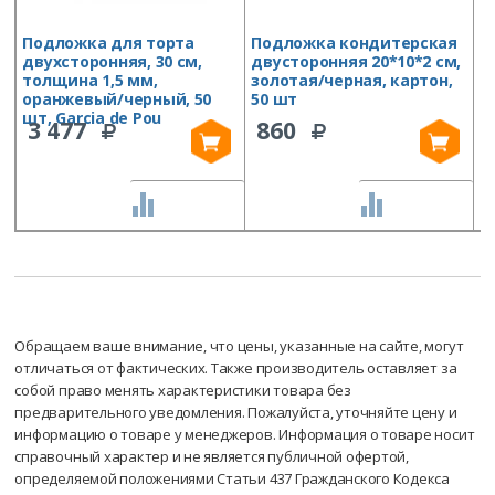
Подложка для торта
Подложка кондитерская
П
двухсторонняя, 30 см,
двусторонняя 20*10*2 см,
д
толщина 1,5 мм,
золотая/черная, картон,
с
оранжевый/черный, 50
50 шт
ш
шт, Garcia de Pou
3 477
860
СРАВНИТЬ
СРАВНИТЬ
Обращаем ваше внимание, что цены, указанные на сайте, могут
отличаться от фактических. Также производитель оставляет за
собой право менять характеристики товара без
предварительного уведомления. Пожалуйста, уточняйте цену и
информацию о товаре у менеджеров. Информация о товаре носит
справочный характер и не является публичной офертой,
определяемой положениями Статьи 437 Гражданского Кодекса