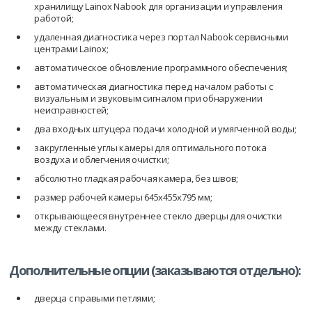
хранилищу Lainox Nabook для организации и управления
работой;
удаленная диагностика через портал Nabook сервисными
центрами Lainox;
автоматическое обновление программного обеспечения;
автоматическая диагностика перед началом работы с
визуальным и звуковым сигналом при обнаружении
неисправностей;
два входных штуцера подачи холодной и умягченной воды;
закругленные углы камеры для оптимального потока
воздуха и облегчения очистки;
абсолютно гладкая рабочая камера, без швов;
размер рабочей камеры 645х455х795 мм;
открывающееся внутреннее стекло дверцы для очистки
между стеклами.
Дополнительные опции (заказываются отдельно):
дверца с правыми петлями;