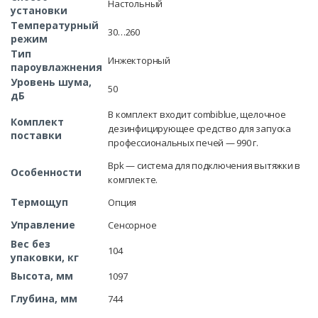
Настольный
установки
Температурный
30…260
режим
Тип
Инжекторный
пароувлажнения
Уровень шума,
50
дБ
В комплект входит combiblue, щелочное
Комплект
дезинфицирующее средство для запуска
поставки
профессиональных печей — 990 г.
Bpk — система для подключения вытяжки в
Особенности
комплекте.
Термощуп
Опция
Управление
Сенсорное
Вес без
104
упаковки, кг
Высота, мм
1097
Глубина, мм
744