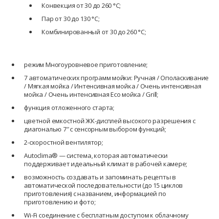
Конвекция от 30 до 260 °С;
Пар от 30 до 130 °С;
Комбинированный от 30 до 260 °С;
режим Многоуровневое приготовление;
7 автоматических программ мойки: Ручная / Ополаскивание
/ Мягкая мойка / Интенсивная мойка / Очень интенсивная
мойка / Очень интенсивная Eco мойка / Grill;
функция отложенного старта;
цветной емкостной ЖК-дисплей высокого разрешения с
диагональю 7″ с сенсорным выбором функций;
2-скоростной вентилятор;
Autoclima® — система, которая автоматически
поддерживает идеальный климат в рабочей камере;
возможность создавать и запоминать рецепты в
автоматической последовательности (до 15 циклов
приготовления) с названием, информацией по
приготовлению и фото;
Wi-Fi соединение с бесплатным доступом к облачному