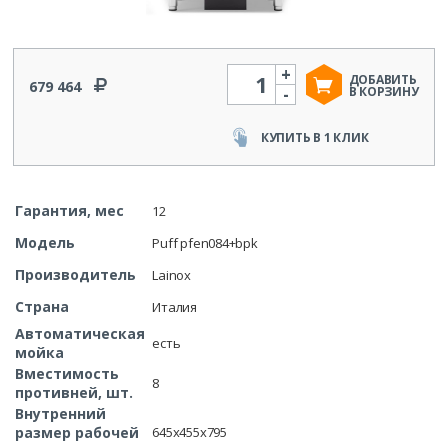
+
Количество
ДОБАВИТЬ
679 464
-
В КОРЗИНУ
КУПИТЬ В 1 КЛИК
Гарантия, мес
12
Модель
Puff pfen084+bpk
Производитель
Lainox
Страна
Италия
Автоматическая
есть
мойка
Вместимость
8
противней, шт.
Внутренний
размер рабочей
645х455х795