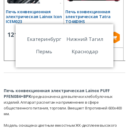
Печь конвекционная
Печь конвекционная
П
электрическая Lainox Icon
электрическая Tatra
э
ICEM023
TO46DIHS
P
121 267
137 750
Екатеринбург
Нижний Тагил
Пермь
Краснодар
СРАВНИТЬ
СРАВНИТЬ
Печь конвекционная электрическая Lainox PUFF
PFEN084+BPK
предназначена для выпечки хлебобулочных
изделий. Аппарат рассчитан на применение в сфере
общественного питания, торговли. Вмещает 8 противней 600х400
мм.
Модель оснащена цветным емкостным ЖК-дисплеем высокого