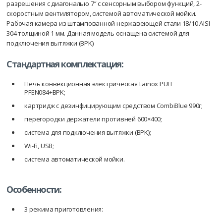
разрешения с диагональю 7″ с сенсорным выбором функций, 2-
скоростным вентилятором, системой автоматической мойки.
Рабочая камера из штампованной нержавеющей стали 18/10 AISI
304 толщиной 1 мм. Данная модель оснащена системой для
подключения вытяжки (BPK).
Стандартная комплектация:
Печь конвекционная электрическая Lainox PUFF
PFEN084+BPK;
картридж с дезинфицирующим средством CombiBlue 990г;
перегородки держатели противней 600×400;
система для подключения вытяжки (BPK);
Wi-Fi, USB;
система автоматической мойки.
Особенности:
3 режима приготовления: