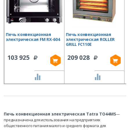
Печь конвекционная
Печь конвекционная
П
электрическая FM RX-604
электрическая ROLLER
э
GRILL FC110E
T
103 925
209 028
СРАВНИТЬ
СРАВНИТЬ
Печь конвекционная электрическая Tatra TO44MS
—
предназначена для использования на предприятиях
общественного питания малого и среднего формата для