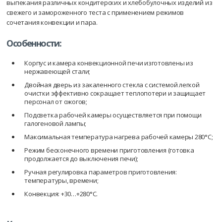
выпекания различных кондитерских и хлебобулочных изделий из
свежего и замороженного теста с применением режимов
сочетания конвекции и пара.
Особенности:
Корпус и камера конвекционной печи изготовлены из
нержавеющей стали;
Двойная дверь из закаленного стекла с системой легкой
очистки эффективно сокращает теплопотери и защищает
персонал от ожогов;
Подсветка рабочей камеры осуществляется при помощи
галогеновой лампы;
Максимальная температура нагрева рабочей камеры 280°С;
Режим бесконечного времени приготовления (готовка
продолжается до выключения печи);
Ручная регулировка параметров приготовления:
температуры, времени;
Конвекция: +30…+280°С.