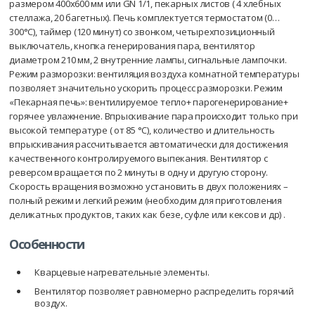
размером 400х600 мм или GN 1/1, пекарных листов ( 4 хлебных
стеллажа, 20 багетных). Печь комплектуется термостатом (0…
300°С), таймер (120 минут) со звонком, четырехпозиционный
выключатель, кнопка генерирования пара, вентилятор
диаметром 210 мм, 2 внутренние лампы, сигнальные лампочки.
Режим разморозки: вентиляция воздуха комнатной температуры
позволяет значительно ускорить процесс разморозки. Режим
«Пекарная печь»: вентилируемое тепло+ парогенерирование+
горячее увлажнение. Впрыскивание пара происходит только при
высокой температуре ( от 85 °С), количество и длительность
впрыскивания рассчитывается автоматически для достижения
качественного контролируемого выпекания. Вентилятор с
реверсом вращается по 2 минуты в одну и другую сторону.
Скорость вращения возможно установить в двух положениях –
полный режим и легкий режим (необходим для приготовления
деликатных продуктов, таких как безе, суфле или кексов и др) .
Особенности
Кварцевые нагревательные элементы.
Вентилятор позволяет равномерно распределить горячий
воздух.