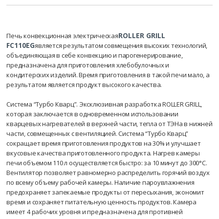
ROLLER GRILL
Печь конвекционная электрическая
FC110EG
является результатом совмещения высоких технологий,
объединяющая в себе конвекцию и парогенерирование,
предназначена для приготовления хлебобулочных и
кондитерских изделий. Время приготовления в такой печи мало, а
результатом является продукт высокого качества.
Система “Турбо Кварц”. Эксклюзивная разработка ROLLER GRILL,
которая заключается в одновременном использовании
кварцевых нагревателей в верхней части, тепла от ТЭНа в нижней
части, совмещенных с вентиляцией. Система “Турбо Кварц”
сокращает время приготовления продуктов на 30% и улучшает
вкусовые качества приготовленного продукта. Нагрев камеры
печи объемом 110 л осуществляется быстро: за 10 минут до 300°С.
Вентилятор позволяет равномерно распределить горячий воздух
по всему объему рабочей камеры. Наличие пароувлажнения
предохраняет запекаемые продукты от пересыхания, экономит
время и сохраняет питательную ценность продуктов. Камера
имеет 4 рабочих уровня и предназначена для противней