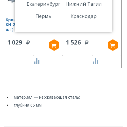
Екатеринбург
Нижний Тагил
Пермь
Краснодар
Кронштейн настенный
Полка консольная
П
КН-2 (530 мм) комплект (2
открытая Финист ПКо
(
шт)
(800х300х300)
1 029
1 526
СРАВНИТЬ
СРАВНИТЬ
материал — нержавеющая сталь;
глубина 65 мм.