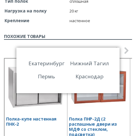
Тип полок
сплошная
Нагрузка на полку
20 кг
Крепление
настенное
ПОХОЖИЕ ТОВАРЫ
Екатеринбург
Нижний Тагил
Пермь
Краснодар
Полка-купе настенная
Полка ПНР-2Д (2
П
ПНК-2
распашные двери из
с
МДФ со стеклом,
П
подсветка)