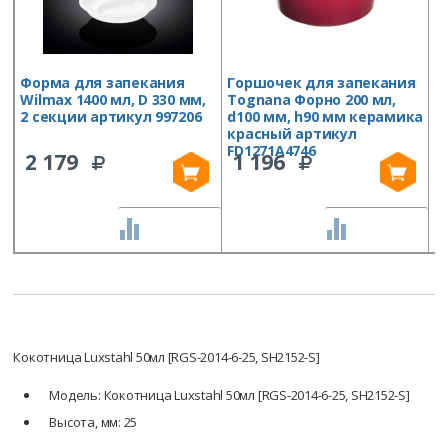
Форма для запекания
Горшочек для запекания
К
Wilmax 1400 мл, D 330 мм,
Tognana Форно 200 мл,
м
2 секции артикул 997206
d100 мм, h90 мм керамика
а
красный артикул
FD1271A4746
2 179
1 196
СРАВНИТЬ
СРАВНИТЬ
Кокотница Luxstahl 50мл [RGS-2014-6-25, SH2152-S]
Модель: Кокотница Luxstahl 50мл [RGS-2014-6-25, SH2152-S]
Высота, мм: 25