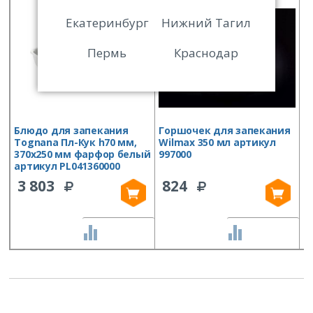
Екатеринбург
Нижний Тагил
Пермь
Краснодар
Блюдо для запекания
Горшочек для запекания
Б
Tognana Пл-Кук h70 мм,
Wilmax 350 мл артикул
Д
370х250 мм фарфор белый
997000
ф
артикул PL041360000
H
ф
3 803
824
4
СРАВНИТЬ
СРАВНИТЬ