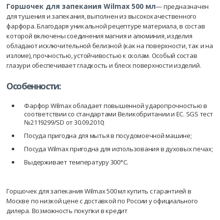
Горшочек для запекания Wilmax 500 мл
— предназначен
для тушения и запекания, выполнен из высококачественного
фарфора. Благодаря уникальной рецептуре материала, в состав
которой включены соединения магния и алюминия, изделия
обладают исключительной белизной (как на поверхности, так и на
изломе), прочностью, устойчивостью к сколам. Особый состав
глазури обеспечивает гладкость и блеск поверхности изделий.
Особенности:
Фарфор Wilmax обладает повышенной ударопрочностью в
соответствии со стандартами Великобритании и ЕС. SGS тест
№2119299/SD от 30.09.2010;
Посуда пригодна для мытья в посудомоечной машине;
Посуда Wilmax пригодна для использования в духовых печах;
Выдерживает температуру 300°С.
Горшочек для запекания Wilmax 500 мл купить с гарантией в
Москве по низкой цене с доставкой по России у официального
дилера. Возможность покупки в кредит