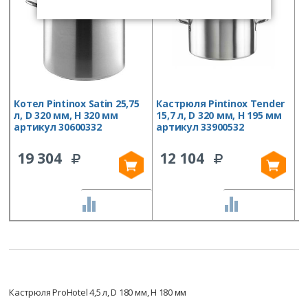
Котел Pintinox Satin 25,75
Кастрюля Pintinox Tender
К
л, D 320 мм, H 320 мм
15,7 л, D 320 мм, H 195 мм
K
артикул 30600332
артикул 33900532
т
о
S
19 304
12 104
СРАВНИТЬ
СРАВНИТЬ
Кастрюля ProHotel 4,5 л, D 180 мм, H 180 мм