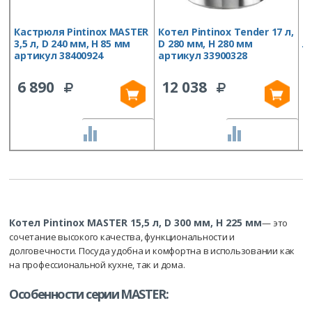
Кастрюля Pintinox MASTER
Котел Pintinox Tender 17 л,
К
3,5 л, D 240 мм, H 85 мм
D 280 мм, H 280 мм
л
артикул 38400924
артикул 33900328
а
6 890
12 038
СРАВНИТЬ
СРАВНИТЬ
Котел Pintinox MASTER 15,5 л, D 300 мм, H 225 мм
— это
сочетание высокого качества, функциональности и
долговечности. Посуда удобна и комфортна в использовании как
на профессиональной кухне, так и дома.
Особенности серии MASTER: