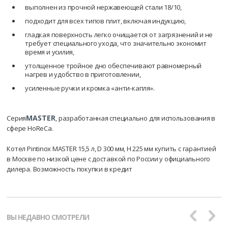
выполнен из прочной нержавеющей стали 18/10,
подходит для всех типов плит, включая индукцию,
гладкая поверхность легко очищается от загрязнений и не
требует специального ухода, что значительно экономит
время и усилия,
утолщенное тройное дно обеспечивают равномерный
нагрев и удобство в приготовлении,
усиленные ручки и кромка «анти-капля».
MASTER
Серия
, разработанная специально для использования в
сфере HoReCa.
Котел Pintinox MASTER 15,5 л, D 300 мм, H 225 мм купить с гарантией
в Москве по низкой цене с доставкой по России у официального
дилера. Возможность покупки в кредит
ВЫ НЕДАВНО СМОТРЕЛИ