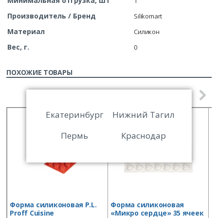
Минимальная отгрузка, шт
1
Производитель / Бренд
Silikomart
Материал
Силикон
Вес, г.
0
ПОХОЖИЕ ТОВАРЫ
Екатеринбург
Нижний Тагил
Пермь
Краснодар
Форма силиконовая P.L.
Форма силиконовая
Ф
Proff Cuisine
«Микро сердце» 35 ячеек
P