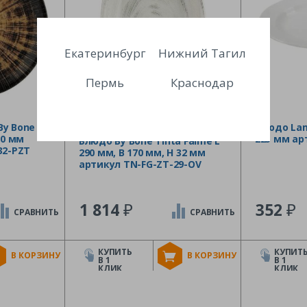
Екатеринбург
Нижний Тагил
Пермь
Краснодар
By Bone
Блюдо Lam
20 мм
225 мм ар
Блюдо By Bone Tinta Falme L
32-PZT
290 мм, B 170 мм, H 32 мм
артикул TN-FG-ZT-29-OV
₽
₽
1 814
352
СРАВНИТЬ
СРАВНИТЬ
КУПИТЬ
КУПИТ
В КОРЗИНУ
В КОРЗИНУ
В 1
В 1
КЛИК
КЛИК