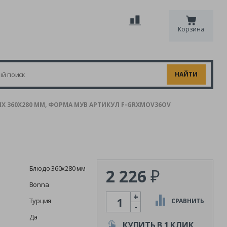
Корзина
 360Х280 ММ, ФОРМА МУВ АРТИКУЛ F-GRXMOV36OV
Блюдо 360х280 мм
2 226
₽
Bonna
+
Количество
Турция
СРАВНИТЬ
-
Да
КУПИТЬ В 1 КЛИК