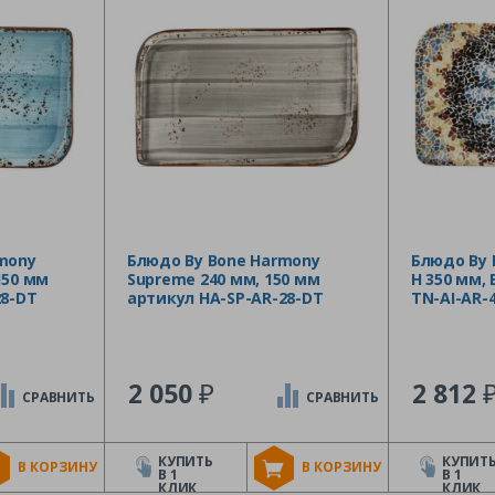
mony
Блюдо By Bone Harmony
Блюдо By 
 150 мм
Supreme 240 мм, 150 мм
H 350 мм,
28-DT
артикул HA-SP-AR-28-DT
TN-AI-AR-
₽
2 050
2 812
СРАВНИТЬ
СРАВНИТЬ
КУПИТЬ
КУПИТ
В КОРЗИНУ
В КОРЗИНУ
В 1
В 1
КЛИК
КЛИК