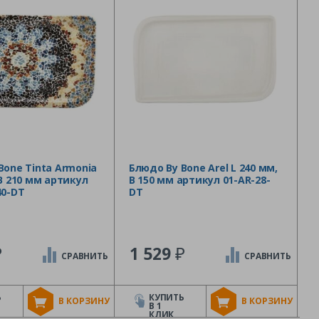
Bone Tinta Armonia
Блюдо By Bone Arel L 240 мм,
 B 210 мм артикул
B 150 мм артикул 01-AR-28-
40-DT
DT
₽
₽
1 529
СРАВНИТЬ
СРАВНИТЬ
Ь
КУПИТЬ
В КОРЗИНУ
В КОРЗИНУ
В 1
КЛИК