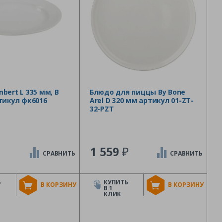
bert L 335 мм, B
Блюдо для пиццы By Bone
тикул фк6016
Arel D 320 мм артикул 01-ZT-
32-PZT
₽
1 559
СРАВНИТЬ
СРАВНИТЬ
Ь
КУПИТЬ
В КОРЗИНУ
В КОРЗИНУ
В 1
КЛИК