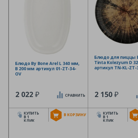
Блюдо для пиццы 
Tinta Kolezyum D 3
Блюдо By Bone Arel L 340 мм,
артикул TN-KL-ZT-
B 200 мм артикул 01-ZT-34-
OV
₽
₽
2 022
2 150
СРАВНИТЬ
КУПИТЬ
КУПИТЬ
В КОРЗИНУ
В 1
В 1
КЛИК
КЛИК