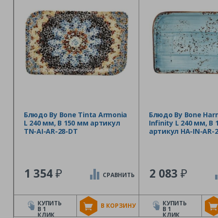
Блюдо By Bone Tinta Armonia
Блюдо By Bone Har
L 240 мм, B 150 мм артикул
Infinity L 240 мм, B
TN-AI-AR-28-DT
артикул HA-IN-AR-
₽
₽
1 354
2 083
СРАВНИТЬ
КУПИТЬ
КУПИТЬ
В КОРЗИНУ
В 1
В 1
КЛИК
КЛИК