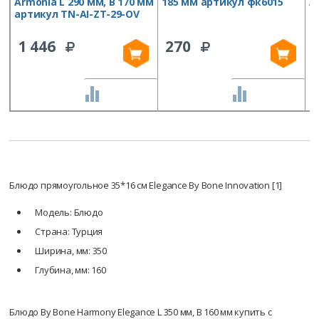
Armonia L 290 мм, B 170 мм
185 мм артикул фк6015
A
артикул TN-AI-ZT-29-OV
а
1 446
270
СРАВНИТЬ
СРАВНИТЬ
Блюдо прямоугольное 35*16 см Elegance By Bone Innovation [1]
Модель: Блюдо
Страна: Турция
Ширина, мм: 350
Глубина, мм: 160
Блюдо By Bone Harmony Elegance L 350 мм, B 160 мм купить с