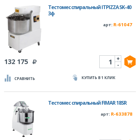
Тестомес спиральный ITPIZZA SK-40
3ф
R-61047
арт:
+
Количество
132 175
-
КУПИТЬ В 1 КЛИК
СРАВНИТЬ
Тестомес спиральный FIMAR 18SR
R-633878
арт: