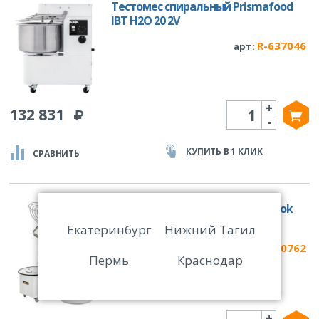
Тестомес спиральный Prismafood
IBT H2O 20 2V
R-637046
арт:
+
Количество
132 831
-
КУПИТЬ В 1 КЛИК
СРАВНИТЬ
Тестомес спиральный Apach Cook
Line ASM22R 1Ф
Екатеринбург
Нижний Тагил
R-60762
арт:
Пермь
Краснодар
+
Количество