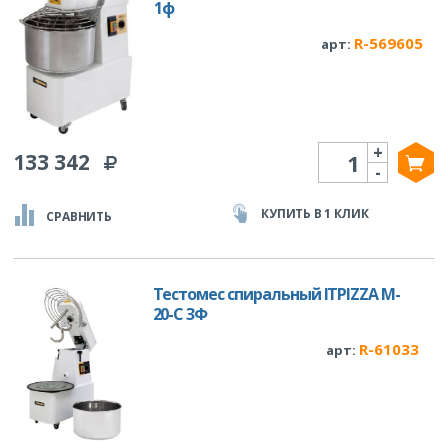
1ф
R-569605
арт:
+
Количество
133 342
-
КУПИТЬ В 1 КЛИК
СРАВНИТЬ
Тестомес спиральный ITPIZZA M-
20-С 3Ф
R-61033
арт: