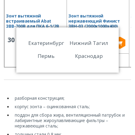
Зонт вытяжной
Зонт вытяжной
З
встраиваемый Abat
нержавеющий Финист
н
ЗВВ-700В для ПКА 6-1/2В
ЗВН-03 (2000х1000х400)
З
30 195
24 409
Екатеринбург
Нижний Тагил
Пермь
Краснодар
СРАВНИТЬ
СРАВНИТЬ
разборная конструкция;
корпус зонта – оцинкованная сталь;
поддон для сбора жира, вентиляционный патрубок и
лабиринтные жироулавливающие фильтры –
нержавеющая сталь;
толщина стали 0,8 мм;