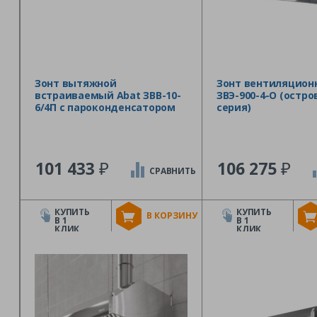
Зонт вытяжной
Зонт вентиляцион
встраиваемый Abat ЗВВ-10-
ЗВЭ-900-4-О (остро
6/4П с пароконденсатором
серия)
₽
₽
101 433
106 275
СРАВНИТЬ
КУПИТЬ
КУПИТЬ
В КОРЗИНУ
В 1
В 1
КЛИК
КЛИК