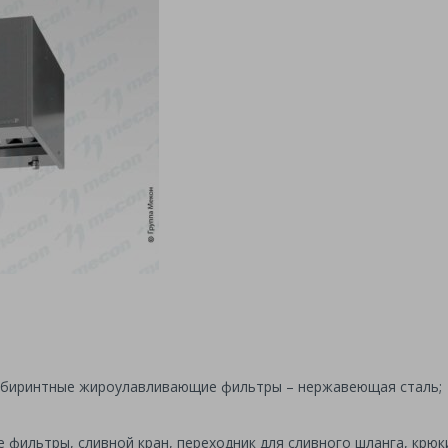
лабиринтные жироулавливающие фильтры – нержавеющая сталь;
фильтры, сливной кран, переходник для сливного шланга, крюк