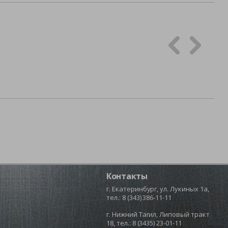
Контакты
г. Екатеринбург, ул. Лукиных 1а,
тел.:
8 (343) 386-11-11
г. Нижний Тагил, Липовый тракт
18, тел.:
8 (3435) 23-01-11