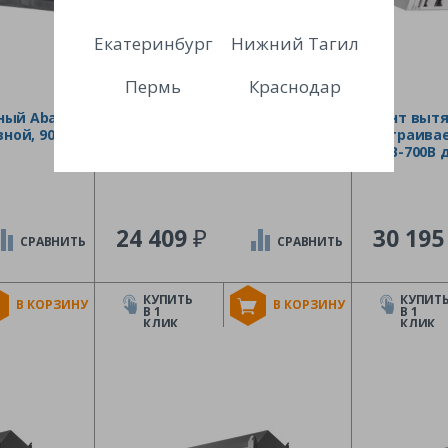
Екатеринбург
Нижний Тагил
Пермь
Краснодар
ный Abat
Зонт вытяжной
Зонт выт
вной, 900
нержавеющий Финист
встраива
ЗВН-03 (2000х1000х400)
ЗВВ-700В 
₽
24 409
30 19
СРАВНИТЬ
СРАВНИТЬ
КУПИТЬ
КУПИТ
В КОРЗИНУ
В КОРЗИНУ
В 1
В 1
КЛИК
КЛИК