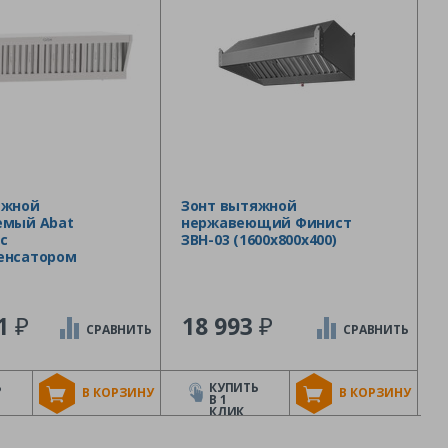
яжной
Зонт вытяжной
емый Abat
нержавеющий Финист
 с
ЗВН-03 (1600х800х400)
енсатором
₽
₽
61
18 993
СРАВНИТЬ
СРАВНИТЬ
Ь
КУПИТЬ
В КОРЗИНУ
В КОРЗИНУ
В 1
КЛИК