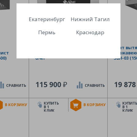
Екатеринбург
Нижний Тагил
Пермь
Краснодар
Зонт вытяжной
Зонт выт
ист
встраиваемый Abat ЗВВ-5-
нержавею
00)
6/4П
ЗВН-03 (15
₽
115 900
19 87
СРАВНИТЬ
СРАВНИТЬ
КУПИТЬ
КУПИТ
В КОРЗИНУ
В КОРЗИНУ
В 1
В 1
КЛИК
КЛИК