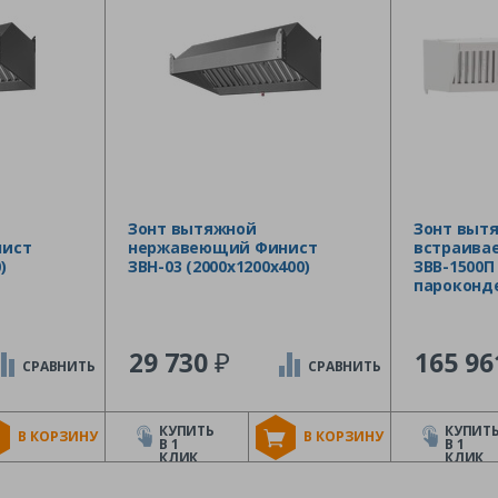
Зонт вытяжной
Зонт выт
ист
нержавеющий Финист
встраива
)
ЗВН-03 (2000х1200х400)
ЗВВ-1500П
пароконд
₽
29 730
165 9
СРАВНИТЬ
СРАВНИТЬ
КУПИТЬ
КУПИТ
В КОРЗИНУ
В КОРЗИНУ
В 1
В 1
КЛИК
КЛИК