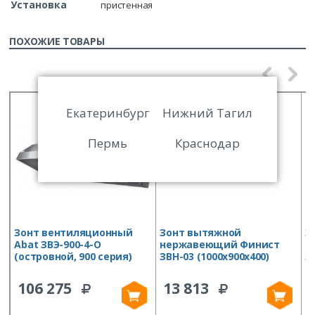
Установка
пристенная
ПОХОЖИЕ ТОВАРЫ
Екатеринбург
Нижний Тагил
Пермь
Краснодар
Зонт вентиляционный
Зонт вытяжной
З
Abat ЗВЭ-900-4-О
нержавеющий Финист
в
(островной, 900 серия)
ЗВН-03 (1000х900х400)
З
п
106 275
13 813